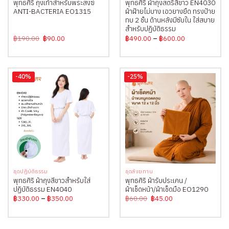
พุทธศิริ ถุงเท้าสำหรับพระสงฆ์
พุทธศิริ ผ้าถุงสตรีสีขาว EN4030
ANTI-BACTERIA EO1315
ผ้าฝ้ายไม่บาง เอวยางยืด ทรงป้าย
ทบ 2 ชั้น ด้านหลังมีซับใน ใส่สบาย
สำหรับปฏิบัติธรรม
Original
Current
Price
฿
190.00
฿
90.00
฿
490.00
–
฿
600.00
price
price
range:
was:
is:
฿490.00
฿190.00.
฿90.00.
through
฿600.00
-40%
-25%
ชุดปฏิบัติธรรม
ชุดสังฆทาน
พุทธศิริ ผ้าถุงสีขาวสำหรับใส่
พุทธศิริ ผ้ารับประเคน /
ปฏิบัติธรรม EN4040
ผ้าเช็ดหน้า/ผ้าเช็ดมือ EO1290
Price
Original
Current
฿
330.00
–
฿
350.00
฿
60.00
฿
45.00
range:
price
price
฿330.00
was:
is:
through
฿60.00.
฿45.00.
฿350.00