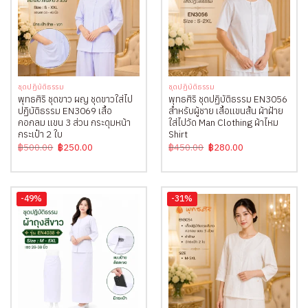
ชุดปฏิบัติธรรม
ชุดปฏิบัติธรรม
พุทธศิริ ชุดขาว ผญ ชุดขาวใส่ไป
พุทธศิริ ชุดปฏิบัติธรรม EN3056
ปฏิบัติธรรม EN3069 เสื้อ
สำหรับผู้ชาย เสื้อแขนสั้น ผ้าฝ้าย
คอกลม แขน 3 ส่วน กระดุมหน้า
ใส่ไปวัด Man Clothing ผ้าไหม
กระเป๋า 2 ใบ
Shirt
Original
Current
Original
Current
฿
500.00
฿
250.00
฿
450.00
฿
280.00
price
price
price
price
was:
is:
was:
is:
฿500.00.
฿250.00.
฿450.00.
฿280.00.
-49%
-31%