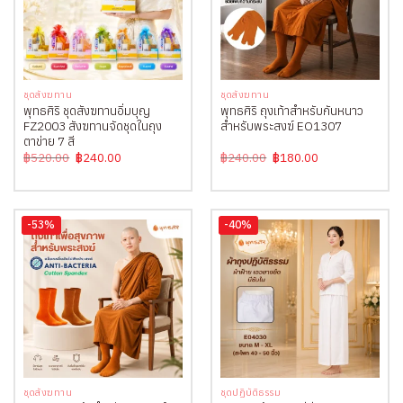
ชุดสังฆทาน
ชุดสังฆทาน
พุทธศิริ ชุดสังฆทานอิ่มบุญ
พุทธศิริ ถุงเท้าสำหรับกันหนาว
FZ2003 สังฆทานจัดชุดในถุง
สำหรับพระสงฆ์ EO1307
ตาข่าย 7 สี
Original
Current
Original
Current
฿
520.00
฿
240.00
฿
240.00
฿
180.00
price
price
price
price
was:
is:
was:
is:
฿520.00.
฿240.00.
฿240.00.
฿180.00.
-53%
-40%
ชุดสังฆทาน
ชุดปฏิบัติธรรม