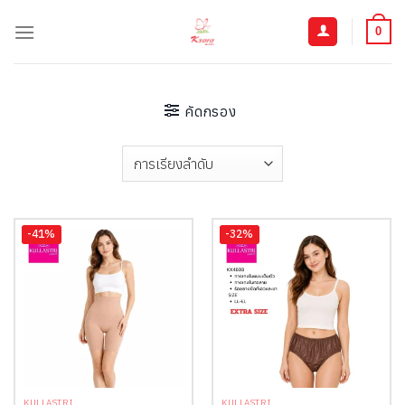
ข้าม
ไป
0
ยัง
เนื้อหา
คัดกรอง
-41%
-32%
KULLASTRI
KULLASTRI