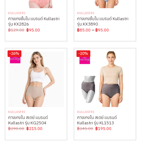
KULLASTRI
KULLASTRI
กางเกงชั้นใน แบรนด์ Kullastri
กางเกงชั้นใน แบรนด์ Kullastri
รุ่น KX2826
รุ่น KX3890
Original
Current
Price
฿
129.00
฿
95.00
฿
85.00
–
฿
95.00
price
price
range:
was:
is:
฿85.00
฿129.00.
฿95.00.
through
฿95.00
-26%
-20%
KULLASTRI
KULLASTRI
กางเกงใน สเตย์ แบรนด์
กางเกงใน สเตย์ แบรนด์
Kullastri รุ่น KG2504
Kullastri รุ่น KL1513
Original
Current
Original
Current
฿
290.00
฿
215.00
฿
245.00
฿
195.00
price
price
price
price
was:
is:
was:
is:
฿290.00.
฿215.00.
฿245.00.
฿195.00.