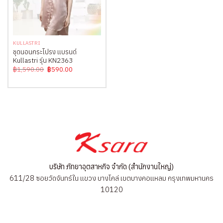
KULLASTRI
ชุดนอนกระโปรง แบรนด์
Kullastri รุ่น KN2363
Original
Current
฿
1,590.00
฿
590.00
price
price
was:
is:
฿1,590.00.
฿590.00.
บริษัท ภัทยาอุตสาหกิจ จำกัด (สำนักงานใหญ่)
611/28 ซอยวัดจันทร์ใน แขวง บางโคล่ เขตบางคอแหลม กรุงเทพมหานคร
10120