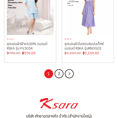
RIKA
RIKA
ชุดนอนผ้าฝ้าย100% แบรนด์
ชุดนอนผ้าไนลอนสแปนเด็กซ์
RIKA รุ่น FV3034
แบรนด์ RIKA รุ่นRN3G01
Original
Current
Original
Current
฿
780.00
฿
570.00
฿
2,200.00
฿
1,150.00
price
price
price
price
was:
is:
was:
is:
฿780.00.
฿570.00.
฿2,200.00.
฿1,150.00.
1
2
บริษัท ภัทยาอุตสาหกิจ จำกัด (สำนักงานใหญ่)