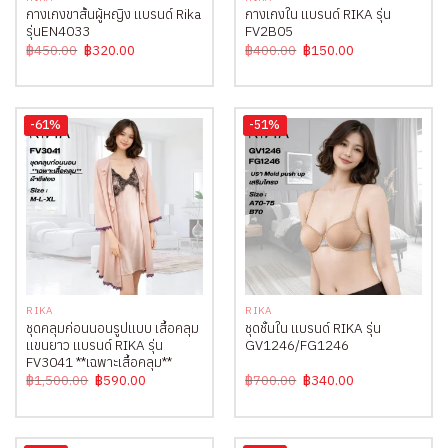
กางเกงขาสั้นผู้หญิง แบรนด์ Rika
กางเกงใน แบรนด์ RIKA รุ่น
รุ่นEN4033
FV2B05
Original
Current
Original
Current
฿
450.00
฿
320.00
฿
400.00
฿
150.00
price
price
price
price
was:
is:
was:
is:
฿450.00.
฿320.00.
฿400.00.
฿150.00.
-61%
-51%
RIKA
RIKA
ชุดคลุมก่อนนอนรูปแบบ เสื้อคลุม
ชุดชั้นใน แบรนด์ RIKA รุ่น
แขนยาว แบรนด์ RIKA รุ่น
GV1246/FG1246
FV3041 **เฉพาะเสื้อคลุม**
Original
Current
Original
Current
฿
1,500.00
฿
590.00
฿
700.00
฿
340.00
price
price
price
price
was:
is:
was:
is:
฿1,500.00.
฿590.00.
฿700.00.
฿340.00.