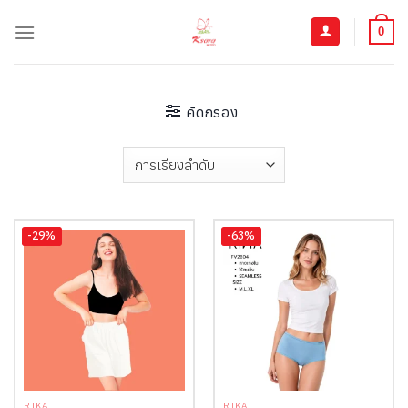
ข้าม
ไป
0
ยัง
เนื้อหา
คัดกรอง
-29%
-63%
RIKA
RIKA