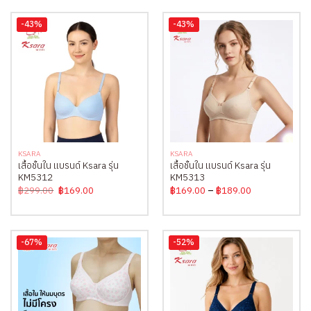
-43%
-43%
KSARA
KSARA
เสื้อชั้นใน แบรนด์ Ksara รุ่น
เสื้อชั้นใน แบรนด์ Ksara รุ่น
KM5312
KM5313
Original
Current
Price
฿
299.00
฿
169.00
฿
169.00
–
฿
189.00
price
price
range:
was:
is:
฿169.00
฿299.00.
฿169.00.
through
฿189.00
-67%
-52%