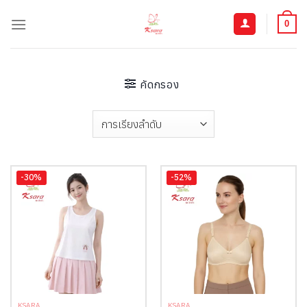
ข้าม
ไป
0
ยัง
เนื้อหา
คัดกรอง
-30%
-52%
KSARA
KSARA