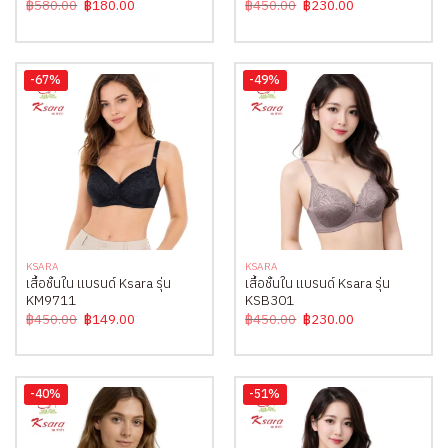
Original
Current
Original
Current
฿
580.00
฿
180.00
฿
450.00
฿
230.00
price
price
price
price
was:
is:
was:
is:
฿580.00.
฿180.00.
฿450.00.
฿230.00.
-67%
-49%
KSARA
KSARA
เสื้อชั้นใน แบรนด์ Ksara รุ่น
เสื้อชั้นใน แบรนด์ Ksara รุ่น
KM9711
KSB301
Original
Current
Original
Current
฿
450.00
฿
149.00
฿
450.00
฿
230.00
price
price
price
price
was:
is:
was:
is:
฿450.00.
฿149.00.
฿450.00.
฿230.00.
-40%
-51%