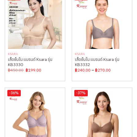
KSARA
KSARA
เสื้อชั้นใน แบรนด์ Ksara รุ่น
เสื้อชั้นใน แบรนด์ Ksara รุ่น
KB3330
KB3332
Original
Current
Price
฿
450.00
฿
199.00
฿
240.00
–
฿
270.00
price
price
range:
was:
is:
฿240.00
฿450.00.
฿199.00.
through
฿270.00
-36%
-37%