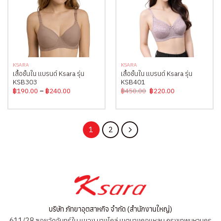
KSARA
KSARA
เสื้อชั้นใน แบรนด์ Ksara รุ่น
เสื้อชั้นใน แบรนด์ Ksara รุ่น
KSB303
KSB401
Price
Original
Current
฿
190.00
–
฿
240.00
฿
450.00
฿
220.00
range:
price
price
฿190.00
was:
is:
through
฿450.00.
฿220.00.
฿240.00
1
2
บริษัท ภัทยาอุตสาหกิจ จำกัด (สำนักงานใหญ่)
611/28 ซอยวัดจันทร์ใน แขวง บางโคล่ เขตบางคอแหลม กรุงเทพมหานคร