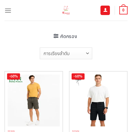
ข้าม
ไป
0
ยัง
เนื้อหา
คัดกรอง
-68%
-68%
MNN
MNN