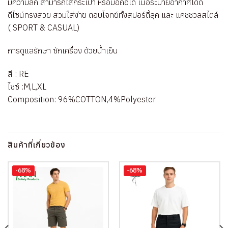
มีความลึก สามารถใส่กระเป๋า หรือมือถือได้ เนื้อระบายอากาศได้ดี
ดีไซน์ทรงสวย สวมใส่ง่าย ตอบโจทย์ทั้งสปอร์ตี้ลุค และ แคชชวลสไตล์
( SPORT & CASUAL)
การดูแลรักษา ซักเครื่อง ด้วยน้ำเย็น
สี : RE
ไซซ์ :M,L,XL
Composition: 96%COTTON,4%Polyester
สินค้าที่เกี่ยวข้อง
-68%
-68%