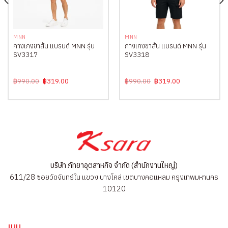
MNN
MNN
กางเกงขาสั้น แบรนด์ MNN รุ่น
กางเกงขาสั้น แบรนด์ MNN รุ่น
SV3317
SV3318
Original
Current
Original
Current
฿
990.00
฿
319.00
฿
990.00
฿
319.00
price
price
price
price
was:
is:
was:
is:
฿990.00.
฿319.00.
฿990.00.
฿319.00.
บริษัท ภัทยาอุตสาหกิจ จำกัด (สำนักงานใหญ่)
611/28 ซอยวัดจันทร์ใน แขวง บางโคล่ เขตบางคอแหลม กรุงเทพมหานคร
10120
เมนู