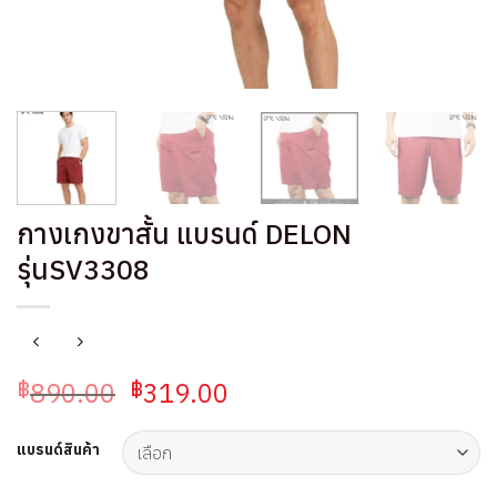
กางเกงขาสั้น แบรนด์ DELON
รุ่นSV3308
Original
Current
890.00
319.00
฿
฿
price
price
was:
is:
แบรนด์สินค้า
฿890.00.
฿319.00.