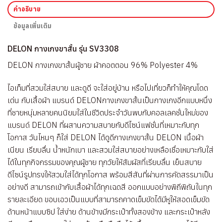
คำอธิบาย
ข้อมูลเพิ่มเติม
DELON กางเกงขาสั้น รุ่น SV3308
DELON กางเกงขาสั้นผู้ชาย ผ้าคอตตอน 96% Polyester 4%
ไอเท็มที่สวมใส่สบาย และดูดี จะใส่อยู่บ้าน หรือไปเที่ยวก็ทำให้คุณโดด
เด่น กับเสื้อผ้า แบรนด์ DELONกางเกงขาสั้นเป็นกางเกงอีกแบบหนึ่ง
ที่ชายหนุ่มหลายคนนิยมใส่ในชีวิตประจำวันพบกับคอลเลคชั่นใหม่ของ
แบรนด์ DELON ที่ผสานความสบายกับดีไซน์แฟชั่นที่เหมาะกับทุก
โอกาส วันไหนๆ ก็ใส่ DELON ได้ดูดีกางเกงขาสั้น DELON เนื้อผ้า
เนียน เรียบลื่น น้ำหนักเบา และสวมใส่สบายอย่างเหลือเชื่อเหมาะกับใส่
ได้ในทุกกิจกรรมของคุณผู้ชาย ทุกวัยให้สัมผัสที่เรียบลื่น เย็นสบาย
ดีไซน์รูปทรงให้สวมใส่ได้ทุกโอกาส พร้อมสีสันที่ผ่านการคัดสรรมาเป็น
อย่างดี สามารถเข้ากับเสื้อผ้าได้ทุกเฉดสี ออกแบบอย่างพิถีพิถันในทุก
รายละเอียด ขอบเอวเป็นแบบที่สามารถคาดเข็มขัดได้มีหูให้สอดเข็มขัด
ด้านหน้าแบบซิป ใส่ง่าย ด้านข้างมีกระเป๋าทั้งสองข้าง และกระเป๋าหลัง