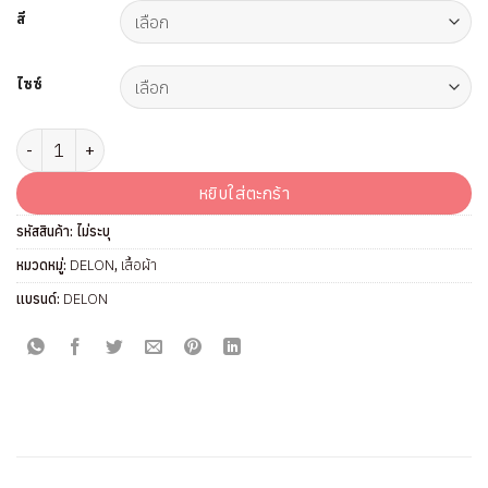
สี
ไซซ์
จำนวน กางเกงขาสั้น แบรนด์ DELON รุ่นSV3308 ชิ้น
หยิบใส่ตะกร้า
รหัสสินค้า:
ไม่ระบุ
หมวดหมู่:
DELON
,
เสื้อผ้า
แบรนด์:
DELON