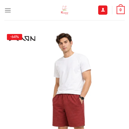
ข้าม
ไป
0
ยัง
เนื้อหา
-64%