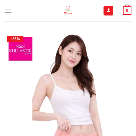
ข้าม
ไป
0
ยัง
เนื้อหา
-26%