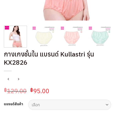
กางเกงชั้นใน แบรนด์ Kullastri รุ่น
KX2826
Original
Current
129.00
95.00
฿
฿
price
price
was:
is:
แบรนด์สินค้า
฿129.00.
฿95.00.