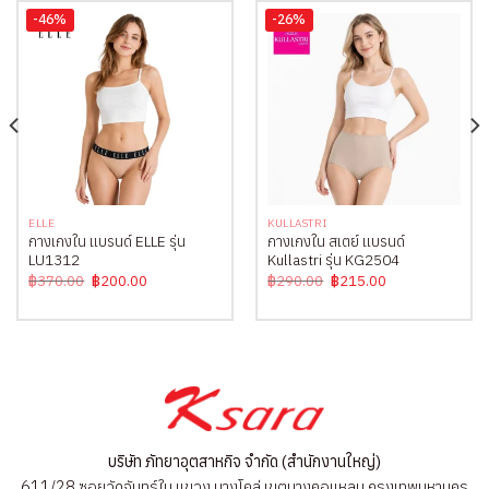
-46%
-26%
ELLE
KULLASTRI
กางเกงใน แบรนด์ ELLE รุ่น
กางเกงใน สเตย์ แบรนด์
LU1312
Kullastri รุ่น KG2504
Original
Current
Original
Current
฿
370.00
฿
200.00
฿
290.00
฿
215.00
price
price
price
price
was:
is:
was:
is:
฿370.00.
฿200.00.
฿290.00.
฿215.00.
บริษัท ภัทยาอุตสาหกิจ จำกัด (สำนักงานใหญ่)
611/28 ซอยวัดจันทร์ใน แขวง บางโคล่ เขตบางคอแหลม กรุงเทพมหานคร