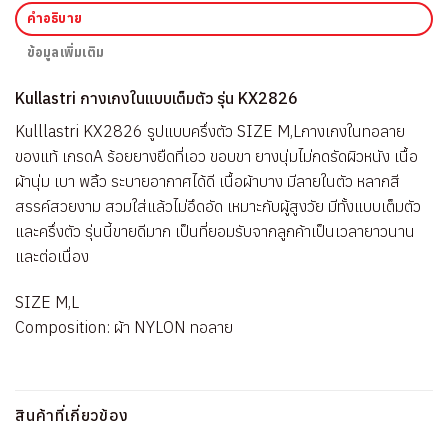
คำอธิบาย
ข้อมูลเพิ่มเติม
Kullastri กางเกงในแบบเต็มตัว รุ่น KX2826
Kulllastri KX2826 รูปแบบครึ่งตัว SIZE M,Lกางเกงในทอลาย
ของแท้ เกรดA ร้อยยางยืดที่เอว ขอบขา ยางนุ่มไม่กดรัดผิวหนัง เนื้อ
ผ้านุ่ม เบา พลิ้ว ระบายอากาศได้ดี เนื้อผ้าบาง มีลายในตัว หลากสี
สรรค์สวยงาม สวมใส่แล้วไม่อึดอัด เหมาะกับผู้สูงวัย มีทั้งแบบเต็มตัว
และครึ่งตัว รุ่นนี้ขายดีมาก เป็นที่ยอมรับจากลูกค้าเป็นเวลายาวนาน
และต่อเนื่อง
SIZE M,L
Composition: ผ้า NYLON ทอลาย
สินค้าที่เกี่ยวข้อง