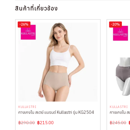
สินค้าที่เกี่ยวข้อง
-26%
-20%
+
+
KULLASTRI
KULLASTRI
กางเกงใน สเตย์ แบรนด์ Kullastri รุ่น KG2504
กางเกงใน สเ
Original
Current
฿
290.00
฿
215.00
฿
245.00
price
price