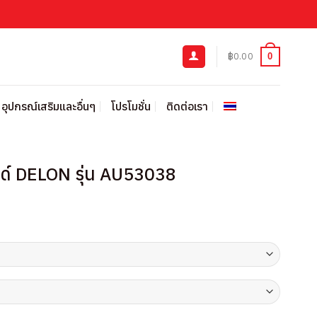
฿
0.00
0
อุปกรณ์เสริมและอื่นๆ
โปรโมชั่น
ติดต่อเรา
ด์ DELON รุ่น AU53038
urrent
rice
:
210.00.