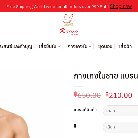
Shop now
Free Shipping World wide for all orders over 999 Baht
พระสงฆ์และทำบุญ
เสื้อชั้นใน
กางเกงใน
ชุดนอน
เสื้อผ้า
กางเกงในชาย แบรน
Original
C
650.00
210.00
฿
฿
price
p
was:
is
แบรนด์สินค้า
฿650.00.
฿
สี