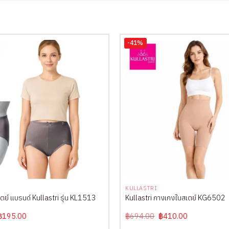
-41%
+
KULLASTRI
ตย์ แบรนด์ Kullastri รุ่น KL1513
Kullastri กางเกงในสเตย์ KG6502
Original
Current
Original
Current
฿
195.00
฿
694.00
฿
410.00
price
price
price
price