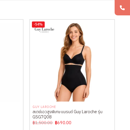
-54%
+
GUY LAROCHE
สเตย์เอวสูงพิเศษ แบรนด์ Guy Laroche รุ่น
GSG7Q08
Original
Current
฿
1,500.00
฿
690.00
price
price