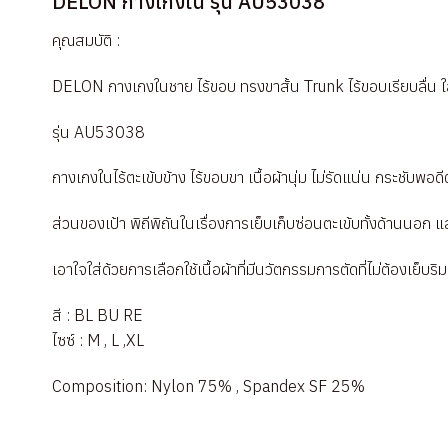
DELON กางเกงใน รุ่น AU53038
คุณสมบัติ :
DELON กางเกงในชาย ไร้ขอบ ทรงขาสั้น Trunk ไร้ขอบเรียบลื่น 
รุ่น AU53038
กางเกงในไร้ตะเข้บข้าง ไร้ขอบขา เนื้อผ้านุ่ม ไม่รัดแน่น กระชับพอดี
ส่วนของเป้า พิถีพิถันในเรื่องการเย็บเก็บซ่อนตะเข้บทั้งด้านนอก 
เอาใจใส่ด้วยการเลือกใช้เนื้อผ้าที่มีนวัตกรรมการตัดที่ไม่ต้องเย็บร
สี : BL BU RE
ไซซ์ : M , L ,XL
Composition: Nylon 75% , Spandex SF 25%