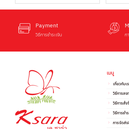
was:
is:
฿290.00.
฿215.00.
Payment
M
วิธีการชำระเงิน
กา
เมนู
เกี่ยวกับเ
วิธีการลง
วิธีการสั่งซ
วิธีการชำร
การจัดส่งส