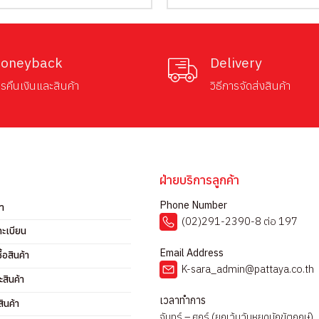
was:
is:
was:
is:
฿245.00.
฿195.00.
฿694.00.
฿410.00.
oneyback
Delivery
รคืนเงินและสินค้า
วิธีการจัดส่งสินค้า
ฝ่ายบริการลูกค้า
Phone Number
รา
(02)291-2390-8 ต่อ 197
ทะเบียน
Email Address
ื้อสินค้า
K-sara_admin@pattaya.co.th
ะสินค้า
เวลาทำการ
ินค้า
จันทร์ – ศุกร์ (ยกเว้นวันหยุดนักขัตฤกษ์)