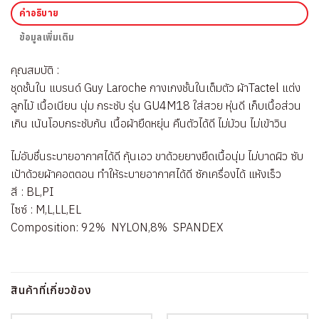
คำอธิบาย
ข้อมูลเพิ่มเติม
คุณสมบัติ :
ชุดชั้นใน แบรนด์ Guy Laroche กางเกงชั้นในเต็มตัว ผ้าTactel แต่ง
ลูกไม้ เนื้อเนียน นุ่ม กระชับ รุ่น GU4M18 ใส่สวย หุ่นดี เก็บเนื้อส่วน
เกิน เน้นโอบกระชับก้น เนื้อผ้ายืดหยุ่น คืนตัวได้ดี ไม่ม้วน ไม่เข้าวิน
ไม่อับชื่นระบายอากาศได้ดี กุ้นเอว ขาด้วยยางยืดเนื้อนุ่ม ไม่บาดผิว ซับ
เป้าด้วยผ้าคอตตอน ทำให้ระบายอากาศได้ดี ซักเครื่องได้ แห้งเร็ว
สี : BL,PI
ไซซ์ : M,L,LL,EL
Composition: 92% NYLON,8% SPANDEX
สินค้าที่เกี่ยวข้อง