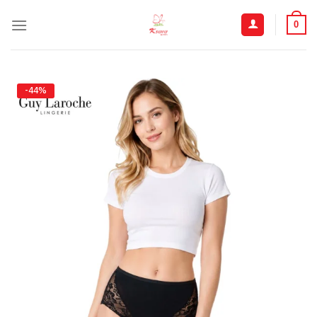
ข้าม
ไป
0
ยัง
เนื้อหา
-44%