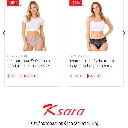
-45%
-54%
GUY LAROCHE
GUY LAROCHE
กางเกงในทรงครึ่งตัว แบรนด์
กางเกงในทรงครึ่งตัว แบรนด์
Guy Laroche รุ่น GU3N25
Guy Laroche รุ่น GU3Q07
Original
Current
Original
Current
฿
490.00
฿
270.00
฿
590.00
฿
270.00
price
price
price
price
was:
is:
was:
is:
฿490.00.
฿270.00.
฿590.00.
฿270.00.
บริษัท ภัทยาอุตสาหกิจ จำกัด (สำนักงานใหญ่)