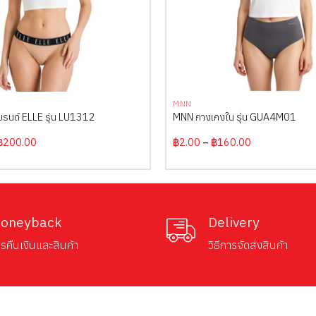
+
MNN
บรนด์ ELLE รุ่น LU1312
MNN กางเกงใน รุ่น GUA4M01
Original
Current
Price
฿
200.00
฿
2.00
–
฿
160.00
price
price
range:
was:
is:
฿2.00
฿370.00.
฿200.00.
through
฿160.00
oneyback
Delivery
รคืนเงินและสินค้า
วิธีการจัดส่งสินค้า