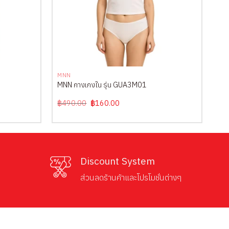
+
MNN
MNN กางเกงใน รุ่น GUA3M01
Original
Current
฿
490.00
฿
160.00
price
price
was:
is:
฿490.00.
฿160.00.
Discount System
ส่วนลดร้านค้าและโปรโมชั่นต่างๆ