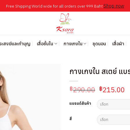
Shop now
Free Shipping World wide for all orders over 999 Baht
พระสงฆ์และทำบุญ
เสื้อชั้นใน
กางเกงใน
ชุดนอน
เสื้อผ้า
กางเกงใน สเตย์ แบร
Original
C
290.00
215.00
฿
฿
price
p
was:
is
แบรนด์สินค้า
฿290.00.
฿
สี