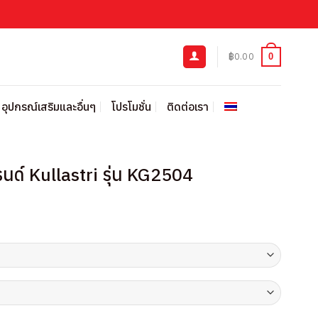
฿
0.00
0
อุปกรณ์เสริมและอื่นๆ
โปรโมชั่น
ติดต่อเรา
นด์ Kullastri รุ่น KG2504
urrent
rice
:
215.00.