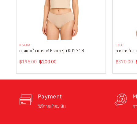
+
+
KSARA
ELLE
กางเกงใน แบรนด์ Ksara รุ่น KU2718
กางเกงใน แ
Original
Current
฿
195.00
฿
100.00
฿
370.00
price
price
was:
is:
฿195.00.
฿100.00.
Payment
M
วิธีการชำระเงิน
กา