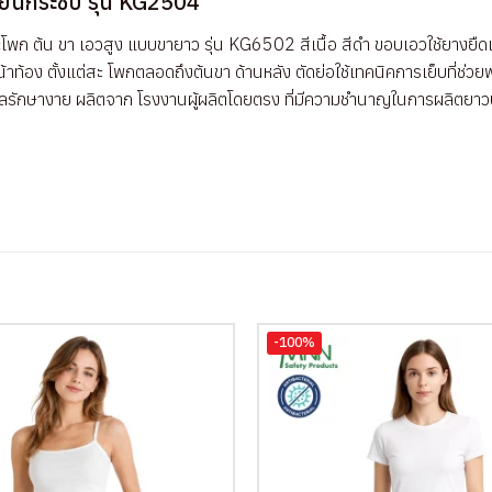
ียนกระชับ รุ่น KG2504
พก ต้น ขา เอวสูง แบบขายาว รุ่น KG6502 สีเนื้อ สีดำ ขอบเอวใช้ยางยืดเนื้อ
้าท้อง ตั้งแต่สะ โพกตลอดถึงต้นขา ด้านหลัง ตัดย่อใช้เทคนิคการเย็บที่ช่วยพ
รดูแลรักษางาย ผลิตจาก โรงงานผู้ผลิตโดยตรง ที่มีความชำนาญในการผลิตยา
-100%