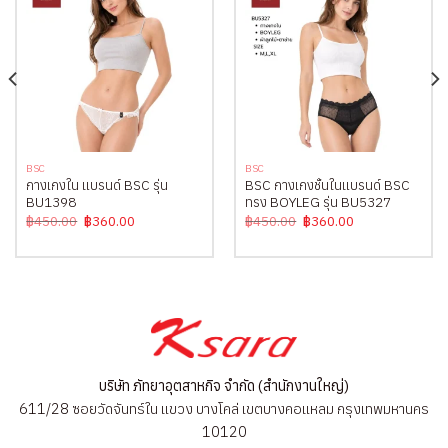
BSC
BSC
กางเกงใน แบรนด์ BSC รุ่น
BSC กางเกงชั้นในแบรนด์ BSC
BU1398
ทรง BOYLEG รุ่น BU5327
Original
Current
Original
Current
฿
450.00
฿
360.00
฿
450.00
฿
360.00
price
price
price
price
was:
is:
was:
is:
฿450.00.
฿360.00.
฿450.00.
฿360.00.
บริษัท ภัทยาอุตสาหกิจ จำกัด (สำนักงานใหญ่)
611/28 ซอยวัดจันทร์ใน แขวง บางโคล่ เขตบางคอแหลม กรุงเทพมหานคร
10120