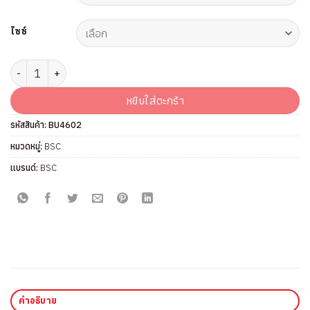
ไซซ์
จำนวน กางเกงใน แบรนด์ BSC รุ่น BU4602 ชิ้น
หยิบใส่ตะกร้า
รหัสสินค้า:
BU4602
หมวดหมู่:
BSC
แบรนด์:
BSC
คำอธิบาย