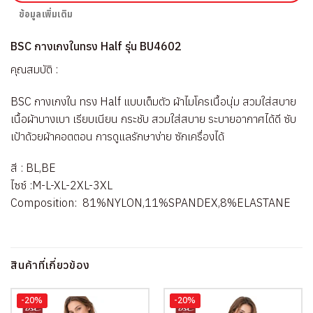
ข้อมูลเพิ่มเติม
BSC กางเกงในทรง Half รุ่น BU4602
คุณสมบัติ :
BSC กางเกงใน ทรง Half แบบเต็มตัว ผ้าไมโครเนื้อนุ่ม สวมใส่สบาย
เนื้อผ้าบางเบา เรียบเนียน กระชับ สวมใส่สบาย ระบายอากาศได้ดี ซับ
เป้าด้วยผ้าคอตตอน การดูแลรักษาง่าย ซักเครื่องได้
สี : BL,BE
ไซซ์ :M-L-XL-2XL-3XL
Composition: 81%NYLON,11%SPANDEX,8%ELASTANE
สินค้าที่เกี่ยวข้อง
-20%
-20%