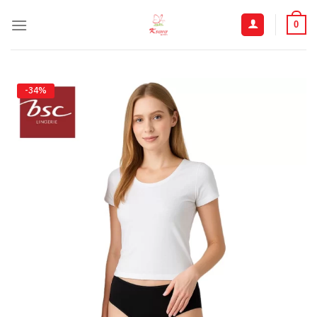
ข้าม
ไป
0
ยัง
เนื้อหา
-34%