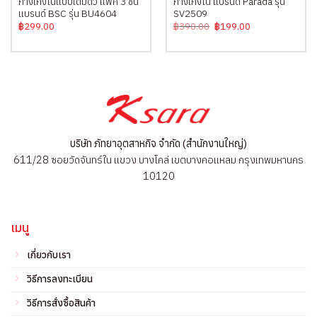
กางเกงในแบบเต็มตัว แพ็ค 3 ชิ้น
กางเกงใน แบรนด์ Parada รุ่น
แบรนด์ BSC รุ่น BU4604
SV2509
Original
Current
฿
299.00
฿
390.00
฿
199.00
price
price
was:
is:
฿390.00.
฿199.00.
บริษัท ภัทยาอุตสาหกิจ จำกัด (สำนักงานใหญ่)
611/28 ซอยวัดจันทร์ใน แขวง บางโคล่ เขตบางคอแหลม กรุงเทพมหานคร
10120
เมนู
เกี่ยวกับเรา
วิธีการลงทะเบียน
วิธีการสั่งซื้อสินค้า