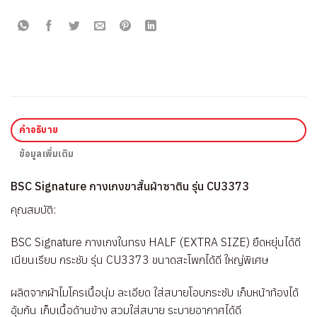
คำอธิบาย
ข้อมูลเพิ่มเติม
BSC Signature กางเกงขาสั้นผ้าซาติน รุ่น CU3373
คุณสมบัติ:
BSC Signature กางเกงในทรง HALF (EXTRA SIZE) ยืดหยุ่นได้ดี
เนียนเรียบ กระชับ รุ่น CU3373 ขนาดสะโพกได้ดี ใหญ่พิเศษ
ผลิตจากผ้าไมโครเนื้อนุ่ม ละเอียด ใส่สบายโอบกระชับ เก็บหน้าท้องได้
อุ้มก้น เก็บเนื้อด้านข้าง สวมใส่สบาย ระบายอากาศได้ดี