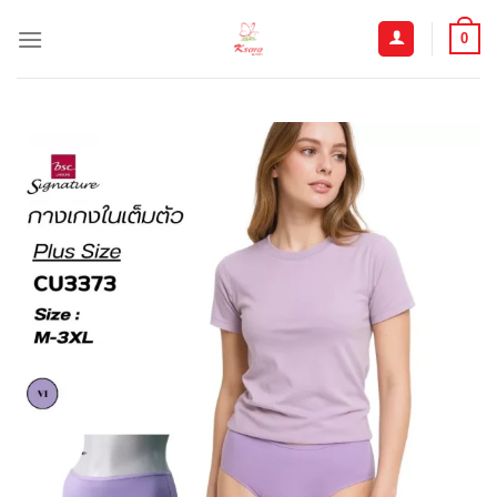
ข้าม
ไป
0
ยัง
เนื้อหา