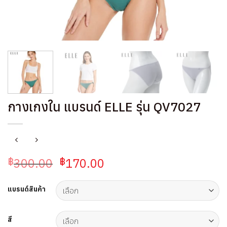
กางเกงใน แบรนด์ ELLE รุ่น QV7027
Original
Current
300.00
170.00
฿
฿
price
price
was:
is:
แบรนด์สินค้า
฿300.00.
฿170.00.
สี