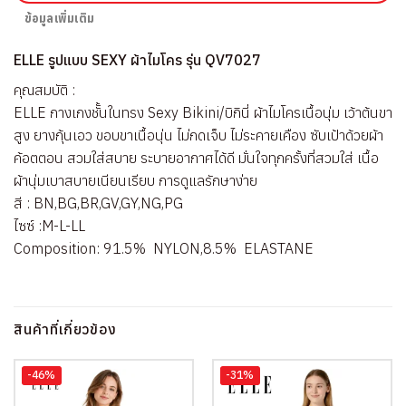
ข้อมูลเพิ่มเติม
ELLE รูปแบบ SEXY ผ้าไมโคร รุ่น QV7027
คุณสมบัติ :
ELLE กางเกงชัั้นในทรง Sexy Bikini/บิกินี่ ผ้าไมโครเนื้อนุ่ม เว้าต้นขา
สูง ยางกุ้นเอว ขอบขาเนื้อนุ่น ไม่กดเจ็บ ไม่ระคายเคือง ซับเป้าด้วยผ้า
ค้อตตอน สวมใส่สบาย ระบายอากาศได้ดี มั่นใจทุกครั้งที่สวมใส่ เนื้อ
ผ้านุ่มเบาสบายเนียนเรียบ การดูแลรักษาง่าย
สี : BN,BG,BR,GV,GY,NG,PG
ไซซ์ :M-L-LL
Composition: 91.5% NYLON,8.5% ELASTANE
สินค้าที่เกี่ยวข้อง
-46%
-31%