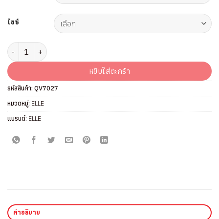
ไซซ์
จำนวน กางเกงใน แบรนด์ ELLE รุ่น QV7027 ชิ้น
หยิบใส่ตะกร้า
รหัสสินค้า:
QV7027
หมวดหมู่:
ELLE
แบรนด์:
ELLE
คำอธิบาย