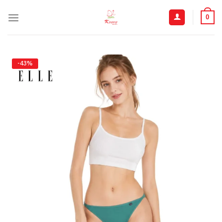
ข้าม
ไป
0
ยัง
เนื้อหา
-43%