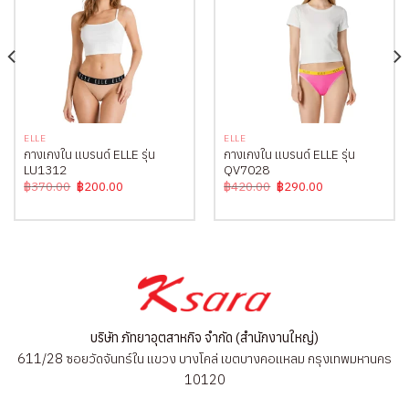
ELLE
ELLE
กางเกงใน แบรนด์ ELLE รุ่น
กางเกงใน แบรนด์ ELLE รุ่น
LU1312
QV7028
Original
Current
Original
Current
฿
370.00
฿
200.00
฿
420.00
฿
290.00
price
price
price
price
was:
is:
was:
is:
฿370.00.
฿200.00.
฿420.00.
฿290.00.
บริษัท ภัทยาอุตสาหกิจ จำกัด (สำนักงานใหญ่)
611/28 ซอยวัดจันทร์ใน แขวง บางโคล่ เขตบางคอแหลม กรุงเทพมหานคร
10120