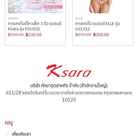
KSARA
ELLE
กางเกงในเด็ก แพ็ค 3 ตัว แบรนด์
กางเกงใน แบรนด์ ELLE รุ่น
Ksara รุ่น KSU101
LU1312
Original
Current
Original
Current
฿
330.00
฿
220.00
฿
370.00
฿
200.00
price
price
price
price
was:
is:
was:
is:
฿330.00.
฿220.00.
฿370.00.
฿200.00.
บริษัท ภัทยาอุตสาหกิจ จำกัด (สำนักงานใหญ่)
611/28 ซอยวัดจันทร์ใน แขวง บางโคล่ เขตบางคอแหลม กรุงเทพมหานคร
10120
เมนู
เกี่ยวกับเรา