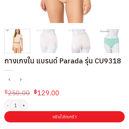
กางเกงใน แบรนด์ Parada รุ่น CU9318
Original
Current
250.00
129.00
฿
฿
price
price
จำนวน กางเกงใน แบรนด์ Parada รุ่น CU9318 ชิ้น
was:
is:
฿250.00.
฿129.00.
หยิบใส่ตะกร้า