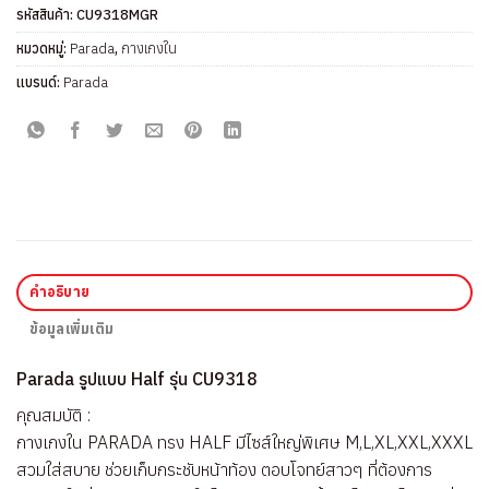
รหัสสินค้า:
CU9318MGR
หมวดหมู่:
Parada
,
กางเกงใน
แบรนด์:
Parada
คำอธิบาย
ข้อมูลเพิ่มเติม
Parada รูปแบบ Half รุ่น CU9318
คุณสมบัติ :
กางเกงใน PARADA ทรง HALF มีไซส์ใหญ่พิเศษ M,L,XL,XXL,XXXL
สวมใส่สบาย ช่วยเก็บกระชับหน้าท้อง ตอบโจทย์สาวๆ ที่ต้องการ