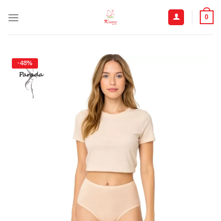
ข้าม
ไป
0
ยัง
เนื้อหา
-48%