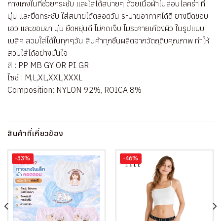
กางเกงในที่ช่วยกระชับ และใส่ได้สบายๆ ด้วยเนื้อผ้าไนล่อนไลคร่า ที่
นุ่ม และยืดกระชับ ใส่สบายได้ตลอดวัน ระบายอากาศได้ดี ยางยืดขอบ
เอว และขอบขา นุ่ม ยืดหยุ่นดี ไม่กดเจ็บ ไม่ระคายเคืองผิว ในรูปแบบ
เบสิค สวมใส่ได้ในทุกๆวัน สินค้าทุกชิ้นผลิตจากวัตถุดิบคุณภาพ ทำให้
สวมใส่ได้อย่างมั่นใจ
สี : PP MB GY OR PI GR
ไซซ์ : M,L,XL,XXL,XXXL
Composition: NYLON 92%, ROICA 8%
สินค้าที่เกี่ยวข้อง
-33%
-46%