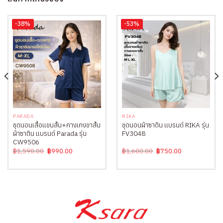
-38%
-53%
PARADA
RIKA
ชุดนอนเสื้อแขนสั้น+กางเกงขาสั้น
ชุดนอนผ้าซาติน แบรนด์ RIKA รุ่น
ผ้าซาติน แบรนด์ Parada รุ่น
FV3048
CW9506
Original
Current
Original
Current
฿
1,590.00
฿
990.00
฿
1,600.00
฿
750.00
price
price
price
price
was:
is:
was:
is:
.
฿1,590.00.
฿990.00.
฿1,600.00.
฿750.00.