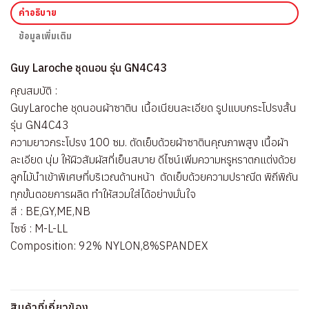
คำอธิบาย
ข้อมูลเพิ่มเติม
Guy Laroche ชุดนอน รุ่น GN4C43
คุณสมบัติ :
GuyLaroche ชุดนอนผ้าซาติน เนื้อเนียนละเอียด รูปแบบกระโปรงสั้น
รุ่น GN4C43
ความยาวกระโปรง 100 ซม. ตัดเย็บด้วยผ้าซาตินคุณภาพสูง เนื้อผ้า
ละเอียด นุ่ม ให้ผิวสัมผัสที่เย็นสบาย ดีไซน์เพิ่มความหรูหราตกแต่งด้วย
ลูกไม้นำเข้าพิเศษที่บริเวณด้านหน้า ตัดเย็บด้วยความปราณีต พิถีพิถัน
ทุกขั้นตอยการผลิต ทำให้สวมใส่ได้อย่างมั่นใจ
สี : BE,GY,ME,NB
ไซซ์ : M-L-LL
Composition: 92% NYLON,8%SPANDEX
สินค้าที่เกี่ยวข้อง