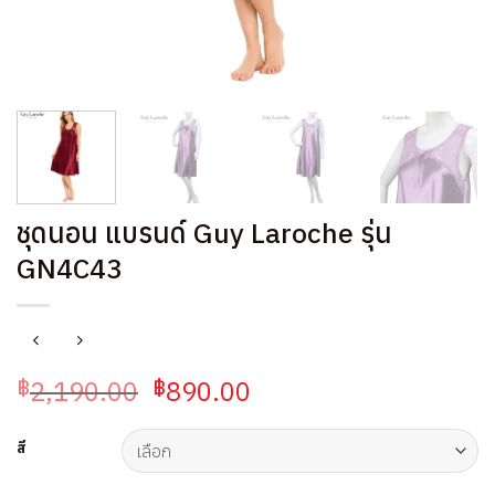
ชุดนอน แบรนด์ Guy Laroche รุ่น
GN4C43
Original
Current
2,190.00
890.00
฿
฿
price
price
was:
is:
สี
฿2,190.00.
฿890.00.