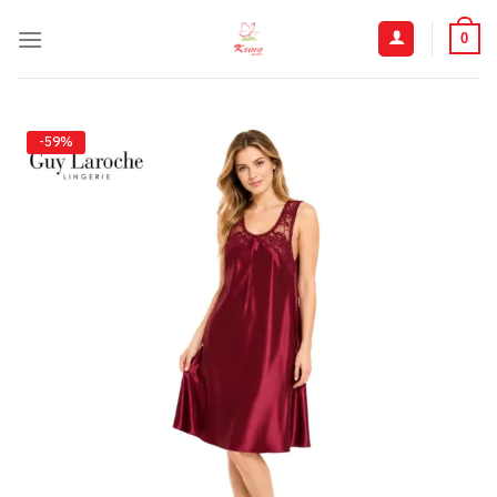
ข้าม
ไป
0
ยัง
เนื้อหา
-59%