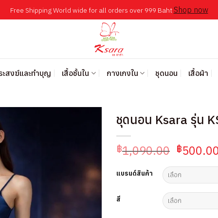
Shop now
Free Shipping World wide for all orders over 999 Baht
พระสงฆ์และทำบุญ
เสื้อชั้นใน
กางเกงใน
ชุดนอน
เสื้อผ้า
ชุดนอน Ksara รุ่น
Original
1,090.00
500.0
฿
฿
price
was:
แบรนด์สินค้า
฿1,090.
สี