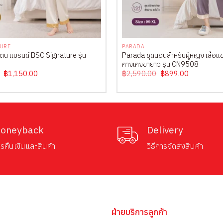
+
TURE
PARADA
ติน แบรนด์ BSC Signature รุ่น
Parada ชุดนอนสำหรับผู้หญิง เสื้อแข
กางเกงขายาว รุ่น CN9508
Original
Current
Original
Current
฿
1,150.00
฿
2,590.00
฿
899.00
price
price
price
price
was:
is:
was:
is:
฿2,150.00.
฿1,150.00.
฿2,590.00.
฿899.00.
oneyback
Delivery
รคืนเงินและสินค้า
วิธีการจัดส่งสินค้า
ฝ่ายบริการลูกค้า