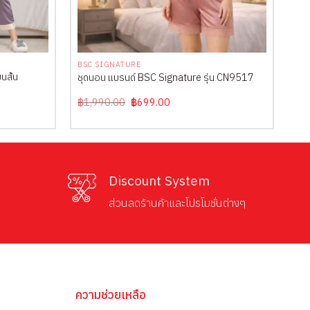
+
BSC SIGNATURE
นสั้น
ชุดนอน แบรนด์ BSC Signature รุ่น CN9517
Original
Current
฿
1,990.00
฿
699.00
price
price
was:
is:
฿1,990.00.
฿699.00.
Discount System
ส่วนลดร้านค้าและโปรโมชั่นต่างๆ
ความช่วยเหลือ