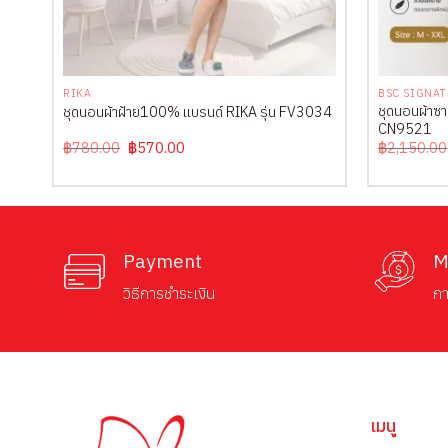
+
+
RIKA
BSC SIGNA
ชุดนอนผ้าซา
ชุดนอนผ้าฝ้าย100% แบรนด์ RIKA รุ่น FV3034
CN9521
Original
Current
฿
780.00
฿
570.00
฿
2,150.00
price
price
was:
is:
฿780.00.
฿570.00.
Payment
M
วิธีการชำระเงิน
กา
เมนู