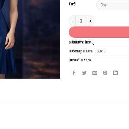
ไซซ์
จำนวน ชุดนอน Ksara รุ่น KSN101 
รหัสสินค้า:
ไม่ระบุ
หมวดหมู่:
Ksara
,
ชุดนอน
แบรนด์:
Ksara