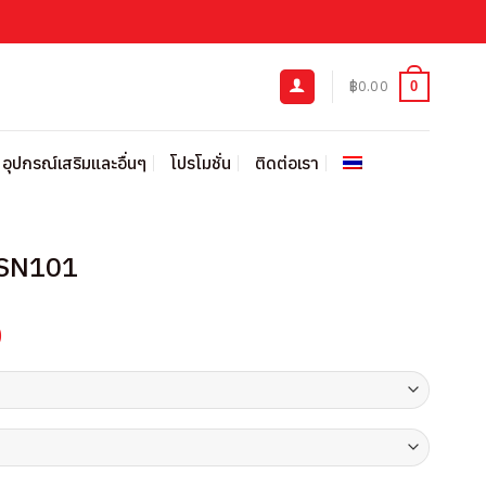
฿
0.00
0
อุปกรณ์เสริมและอื่นๆ
โปรโมชั่น
ติดต่อเรา
 KSN101
Current
0
price
is:
00.
฿500.00.