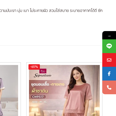
วามมันเงา นุ่ม เบา ไม่ระคายผิว สวมใส่สบาย ระบายอากาศได้ดี ซัก
→
-65%