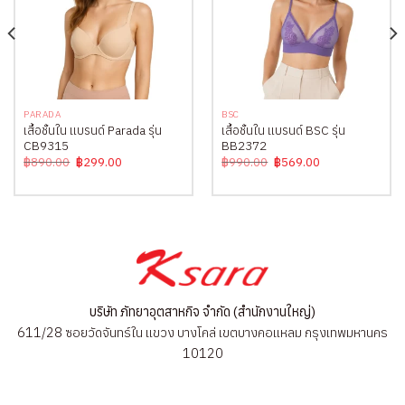
PARADA
BSC
เสื้อชั้นใน แบรนด์ Parada รุ่น
เสื้อชั้นใน แบรนด์ BSC รุ่น
CB9315
BB2372
Original
Current
Original
Current
฿
890.00
฿
299.00
฿
990.00
฿
569.00
price
price
price
price
was:
is:
was:
is:
฿890.00.
฿299.00.
฿990.00.
฿569.00.
บริษัท ภัทยาอุตสาหกิจ จำกัด (สำนักงานใหญ่)
611/28 ซอยวัดจันทร์ใน แขวง บางโคล่ เขตบางคอแหลม กรุงเทพมหานคร
10120