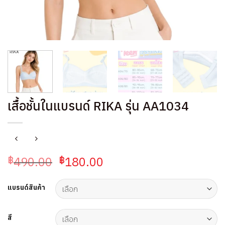
เสื้อชั้นในแบรนด์ RIKA รุ่น AA1034
Original
Current
490.00
180.00
฿
฿
price
price
was:
is:
แบรนด์สินค้า
฿490.00.
฿180.00.
สี