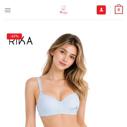
ข้าม
ไป
0
ยัง
เนื้อหา
-63%