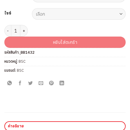
ไซซ์
จำนวน เสื้อชั้นใน แบรนด์ BSC รุ่น BB1432 ชิ้น
หยิบใส่ตะกร้า
รหัสสินค้า:
ฺฺBB1432
หมวดหมู่:
BSC
แบรนด์:
BSC
คำอธิบาย