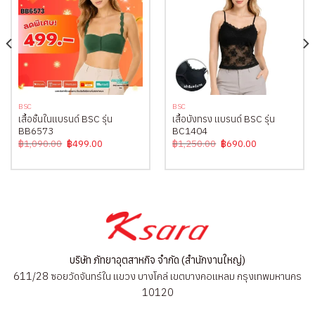
BSC
BSC
เสื้อชั้นในแบรนด์ BSC รุ่น
เสื้อบังทรง แบรนด์ BSC รุ่น
BB6573
BC1404
Original
Current
Original
Current
฿
1,090.00
฿
499.00
฿
1,250.00
฿
690.00
price
price
price
price
was:
is:
was:
is:
฿1,090.00.
฿499.00.
฿1,250.00.
฿690.00.
บริษัท ภัทยาอุตสาหกิจ จำกัด (สำนักงานใหญ่)
611/28 ซอยวัดจันทร์ใน แขวง บางโคล่ เขตบางคอแหลม กรุงเทพมหานคร
10120