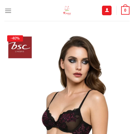
ข้าม
ไป
0
ยัง
เนื้อหา
-40%