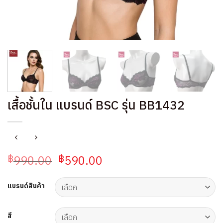
เสื้อชั้นใน แบรนด์ BSC รุ่น BB1432
Original
Current
990.00
590.00
฿
฿
price
price
was:
is:
แบรนด์สินค้า
฿990.00.
฿590.00.
สี