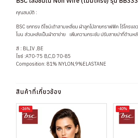
BSC เสื้อชั้นใน Non Wire (ไม่มีโครง) รุ่น BB33
คุณสมบัติ :
BSC ยกทรง ดีไซน์เต้าสามเหลี่ยม ผ้าลูกไม้ลายกราฟฟิค ไร้โครงลว
โบน ส่วนหลังเป็นผ้าตาข่าย เพิ่มความกระชับ ปรับสายบ่าที่ด้านหล
สี : BL,IV ,BE
ไซซ์ :A70-75 B,C,D 70-85
Composition: 81% NYLON,9%ELASTANE
สินค้าที่เกี่ยวข้อง
-26%
-40%