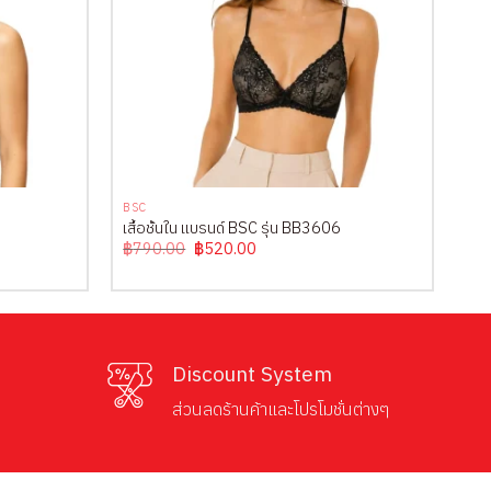
+
BSC
เสื้อชั้นใน แบรนด์ BSC รุ่น BB3606
Original
Current
฿
790.00
฿
520.00
price
price
was:
is:
฿790.00.
฿520.00.
Discount System
ส่วนลดร้านค้าและโปรโมชั่นต่างๆ