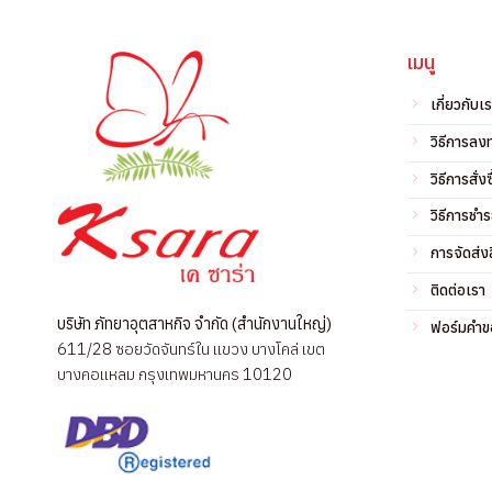
เมนู
เกี่ยวกับเ
วิธีการลง
วิธีการสั่งซ
วิธีการชำร
การจัดส่งส
ติดต่อเรา
บริษัท ภัทยาอุตสาหกิจ จำกัด (สำนักงานใหญ่)
ฟอร์มคำขอ
611/28 ซอยวัดจันทร์ใน แขวง บางโคล่ เขต
บางคอแหลม กรุงเทพมหานคร 10120