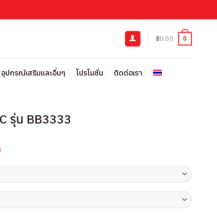
฿
0.00
0
อุปกรณ์เสริมและอื่นๆ
โปรโมชั่น
ติดต่อเรา
BSC รุ่น BB3333
Current
0
price
is:
00.
฿765.00.