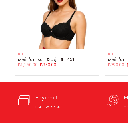
+
+
BSC
BSC
เสื้อชั้นใน แบรนด์ BSC รุ่น BB1451
เสื้อชั้นใน
Original
Current
฿
1,150.00
฿
850.00
฿
990.00
price
price
was:
is:
฿1,150.00.
฿850.00.
Payment
M
วิธีการชำระเงิน
กา