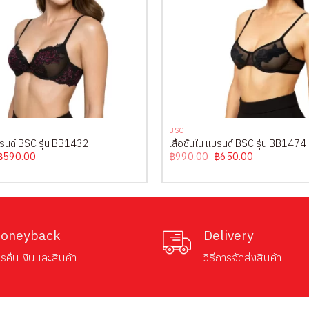
+
BSC
 แบรนด์ BSC รุ่น BB1432
เสื้อชั้นใน แบรนด์ BSC รุ่น BB1474
Original
Current
Original
Current
฿
590.00
฿
990.00
฿
650.00
price
price
price
price
was:
is:
was:
is:
฿990.00.
฿590.00.
฿990.00.
฿650.00.
oneyback
Delivery
รคืนเงินและสินค้า
วิธีการจัดส่งสินค้า