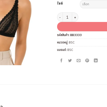
ไซซ์
จำนวน เสื้อชั้นใน แบรนด์ BSC รุ่น
รหัสสินค้า:
BB3333
หมวดหมู่:
BSC
แบรนด์:
BSC