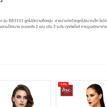
33
ด รุ่น BB3333 ลูกไม้มีความยืดหยุ่น สายบ่าแต่งด้วยลูกไม้ขนาดเล็ก โชว์ร
ังสวมใส่สบาย ตะขอหลัง 2 แถว ปรับ 3 ระดับ ทุกคัพไซส์ การดูแลรักษาง่าย ซ
-34%