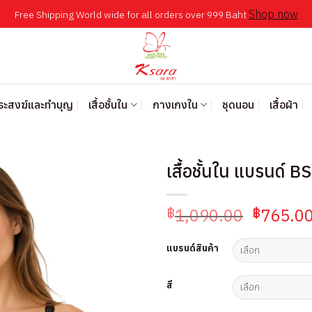
Shop now
Free Shipping World wide for all orders over 999 Baht
พระสงฆ์และทำบุญ
เสื้อชั้นใน
กางเกงใน
ชุดนอน
เสื้อผ้า
เสื้อชั้นใน แบรนด์ 
Original
1,090.00
765.0
฿
฿
price
was:
แบรนด์สินค้า
฿1,090.
สี