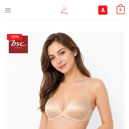
ข้าม
ไป
0
ยัง
เนื้อหา
-53%