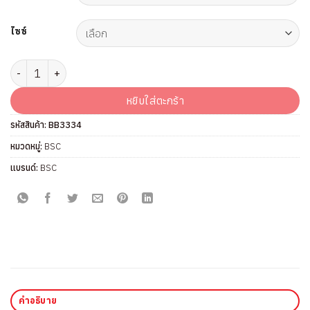
ไซซ์
จำนวน เสื้อชั้นใน แบรนด์ BSC รุ่น BB3334 ชิ้น
หยิบใส่ตะกร้า
รหัสสินค้า:
BB3334
หมวดหมู่:
BSC
แบรนด์:
BSC
คำอธิบาย