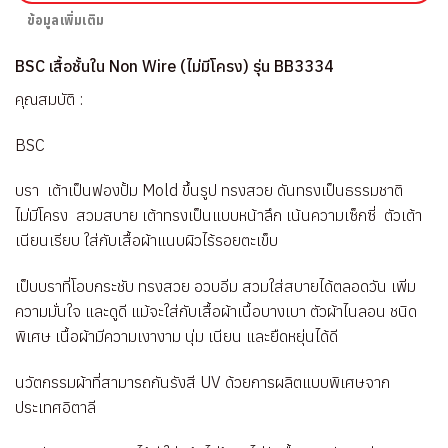
ข้อมูลเพิ่มเติม
BSC เสื้อชั้นใน Non Wire (ไม่มีโครง) รุ่น BB3334
คุณสมบัติ :
BSC
บรา เต้าเป็นฟองปั้ม Mold ขึ้นรูป ทรงสวย ดันทรงเป็นธรรมชาติ
ไม่มีโครง สวมสบาย เต้าทรงเป็นแบบหน้าลึก เน้นความเซ็กซี่ ตัวเต้า
เนียนเรียบ ใส่กับเสื้อผ้าแนบผิวไร้รอยตะเข็บ
เป็บบราที่โอบกระชับ ทรงสวย อวบอิ่ม สวมใส่สบายได้ตลอดวัน เพิ่ม
ความมั่นใจ และดูดี แม้จะใส่กับเสื้อผ้าเนื้อบางเบา ตัวผ้าไนลอน ชนิด
พิเศษ เนื้อผ้ามีความเงางาม นุ่ม เนียน และยืดหยุ่นได้ดี
นวัตกรรมผ้าที่สามารถกันรังสี UV ด้วยการผลิตแบบพิเศษจาก
ประเทศอิตาลี