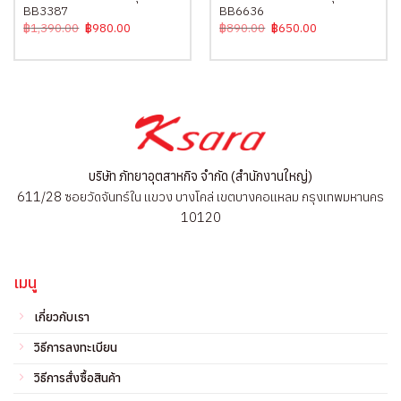
BB3387
BB6636
Original
Current
Original
Current
฿
1,390.00
฿
980.00
฿
890.00
฿
650.00
price
price
price
price
was:
is:
was:
is:
฿1,390.00.
฿980.00.
฿890.00.
฿650.00.
บริษัท ภัทยาอุตสาหกิจ จำกัด (สำนักงานใหญ่)
611/28 ซอยวัดจันทร์ใน แขวง บางโคล่ เขตบางคอแหลม กรุงเทพมหานคร
10120
เมนู
เกี่ยวกับเรา
วิธีการลงทะเบียน
วิธีการสั่งซื้อสินค้า