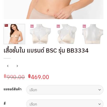
เสื้อชั้นใน แบรนด์ BSC รุ่น BB3334
Original
Current
990.00
469.00
฿
฿
price
price
was:
is:
แบรนด์สินค้า
฿990.00.
฿469.00.
สี