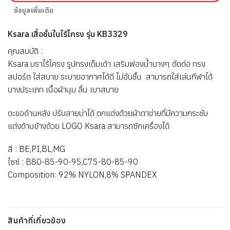
ข้อมูลเพิ่มเติม
Ksara เสื้อชั้นในไร้โครง รุ่น KB3329
คุณสมบัติ :
Ksara บราไร้โครง รูปทรงเต็มเต้า เสริมฟองน้ำบางๆ ตัดต่อ ทรง
สปอร์ต ใส่สบาย ระบายอากาศได้ดี ไม่อับชื้น สามารถใส่เล่นกีฬาได้
บางประเภท เนื้อผ้านุม ลื่น เบาสบาย
ตะขอด้านหลัง ปรับสายบ่าได้ ตกแต่งด้วยผ้าตาข่ายที่มีความกระชับ
แต่งด้านข้างด้วย LOGO Ksara สามารถซักเครื่องได้
สี : BE,PI,BL,MG
ไซซ์ : B80-85-90-95,C75-80-85-90
Composition: 92% NYLON,8% SPANDEX
สินค้าที่เกี่ยวข้อง