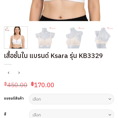
เสื้อชั้นใน แบรนด์ Ksara รุ่น KB3329
Original
Current
450.00
170.00
฿
฿
price
price
was:
is:
แบรนด์สินค้า
฿450.00.
฿170.00.
สี