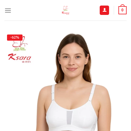
ข้าม
ไป
0
ยัง
เนื้อหา
-62%