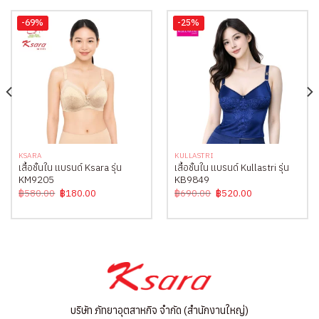
-69%
-25%
KSARA
KULLASTRI
เสื้อชั้นใน แบรนด์ Ksara รุ่น
เสื้อชั้นใน แบรนด์ Kullastri รุ่น
KM9205
KB9849
Original
Current
Original
Current
฿
580.00
฿
180.00
฿
690.00
฿
520.00
price
price
price
price
was:
is:
was:
is:
฿580.00.
฿180.00.
฿690.00.
฿520.00.
บริษัท ภัทยาอุตสาหกิจ จำกัด (สำนักงานใหญ่)