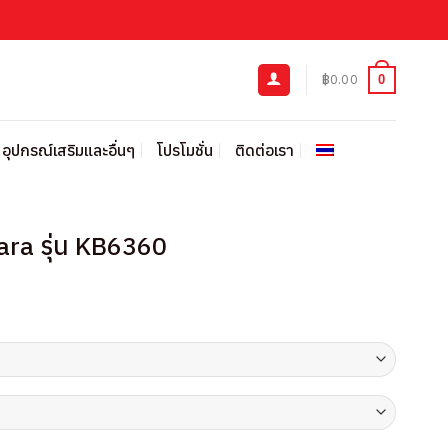
฿
0.00
0
อุปกรณ์เสริมและอื่นๆ
โปรโมชั่น
ติดต่อเรา
sara รุ่น KB6360
urrent
rice
:
189.00.