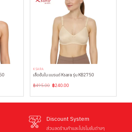
+
KSARA
550
เสื้อชั้นใน แบรนด์ Ksara รุ่น KB2750
Original
Current
฿
495.00
฿
240.00
price
price
was:
is:
฿495.00.
฿240.00.
Discount System
ส่วนลดร้านค้าและโปรโมชั่นต่างๆ