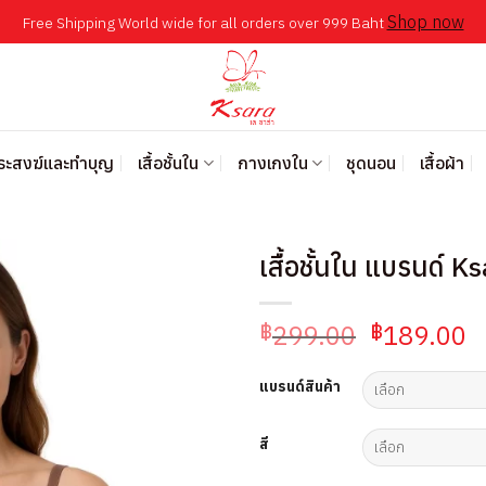
Shop now
Free Shipping World wide for all orders over 999 Baht
พระสงฆ์และทำบุญ
เสื้อชั้นใน
กางเกงใน
ชุดนอน
เสื้อผ้า
เสื้อชั้นใน แบรนด์ K
Original
C
299.00
189.00
฿
฿
price
p
was:
is
แบรนด์สินค้า
฿299.00.
฿
สี