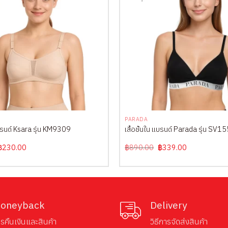
+
PARADA
แบรนด์ Ksara รุ่น KM9309
เสื้อชั้นใน แบรนด์ Parada รุ่น SV1
Original
Current
Original
Current
฿
230.00
฿
890.00
฿
339.00
price
price
price
price
was:
is:
was:
is:
฿450.00.
฿230.00.
฿890.00.
฿339.00.
oneyback
Delivery
รคืนเงินและสินค้า
วิธีการจัดส่งสินค้า