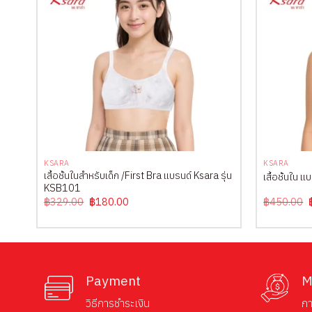
+
+
KSARA
KSARA
รุ่น
เสื้อชั้นในสำหรับเด็ก /First Bra แบรนด์ Ksara รุ่น
เสื้อชั้นใน 
KSB101
Original
Current
฿
329.00
฿
180.00
฿
450.00
price
price
was:
is:
฿329.00.
฿180.00.
Payment
M
วิธีการชำระเงิน
กา