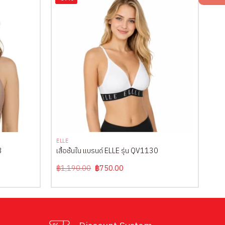
+
ELLE
3
เสื้อชั้นใน แบรนด์ ELLE รุ่น QV1130
Original
Current
฿
1,190.00
฿
750.00
price
price
was:
is:
฿1,190.00.
฿750.00.