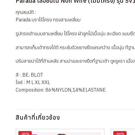
Parada เสื้อชั้นใน Non Wire (ไม่มีโครง) รุ่น S
คุณสมบัติ :
Parada บราไร้โครง ทรงสามเหลี่ยม
รูปทรงเต้าแบบสามเหลี่ยม ไร้โครง ผ้าลูกไม้เนื้อนุ่ม ละเอียด แบบยื
สามารถเก็บเต้าทรงได้ดี กระชับด้วยยางยืดแถบกว้าง เนื้อนุ่ม ทีฐาน
ปรับสายบ่าได้ที่ด้านหลัง สาบบ่าและยางยืดที่ฐานเต้า ดูหรูหรา เมื่อ
สี : BE, BL,OT
ไซซ์ : M L XL XXL
Composition: 86%NYLON,14%ELASTANE
สินค้าที่เกี่ยวข้อง
-46%
-66%