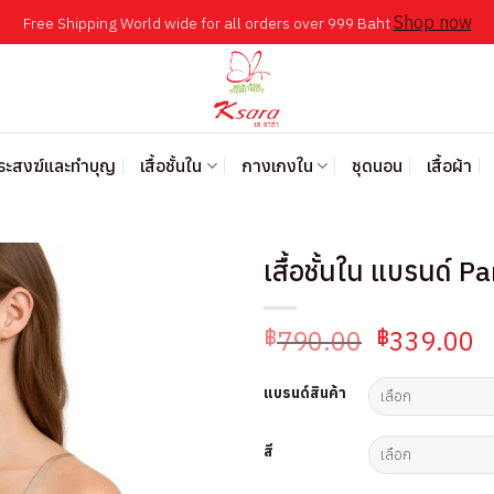
Shop now
Free Shipping World wide for all orders over 999 Baht
พระสงฆ์และทำบุญ
เสื้อชั้นใน
กางเกงใน
ชุดนอน
เสื้อผ้า
เสื้อชั้นใน แบรนด์ 
Original
C
790.00
339.00
฿
฿
price
p
was:
is
แบรนด์สินค้า
฿790.00.
฿
สี