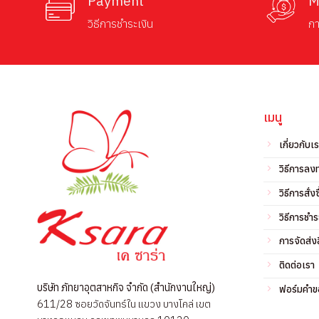
Payment
M
วิธีการชำระเงิน
กา
เมนู
เกี่ยวกับเ
วิธีการลง
วิธีการสั่งซ
วิธีการชำร
การจัดส่งส
ติดต่อเรา
บริษัท ภัทยาอุตสาหกิจ จำกัด (สำนักงานใหญ่)
ฟอร์มคำขอ
611/28 ซอยวัดจันทร์ใน แขวง บางโคล่ เขต