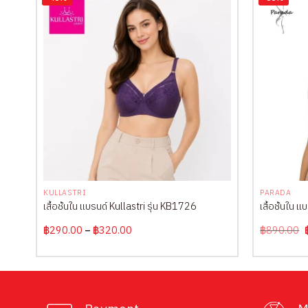
+
+
KULLASTRI
PARADA
รุ่น
เสื้อชั้นใน แบรนด์ Kullastri รุ่น KB1726
เสื้อชั้นใน
Price
฿
290.00
–
฿
320.00
฿
890.00
range:
฿290.00
through
฿320.00