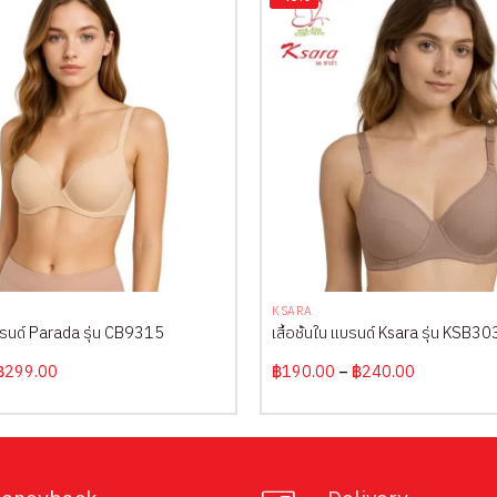
+
KSARA
 แบรนด์ Parada รุ่น CB9315
เสื้อชั้นใน แบรนด์ Ksara รุ่น KSB30
Original
Current
Price
฿
299.00
฿
190.00
–
฿
240.00
price
price
range:
was:
is:
฿190.00
฿890.00.
฿299.00.
through
฿240.00