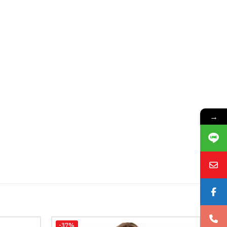
→
-37%