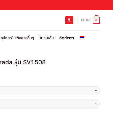
฿
0.00
0
อุปกรณ์เสริมและอื่นๆ
โปรโมชั่น
ติดต่อเรา
Parada รุ่น SV1508
urrent
rice
:
339.00.